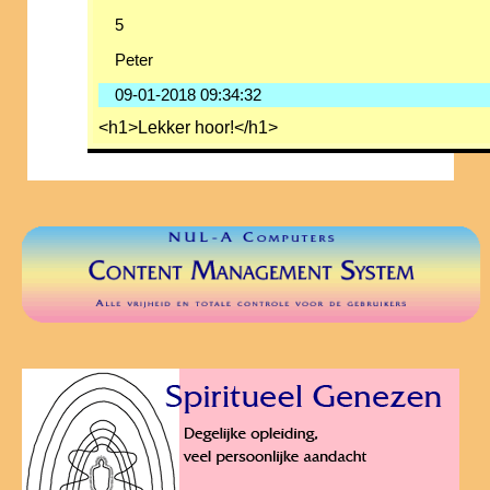
5
Peter
09-01-2018 09:34:32
<h1>Lekker hoor!</h1>