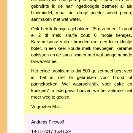
gebruikte ik de half ingedroogde zetmeel al als
bindmiddel, maar het droge poeder werkt prima;
aanmaken met wat water.
Ook heb ik flensjes gebakken. 75 g zetmeel 1 groot
ei 2 dl melk snufje zout: 6 mooie flensjes.
Karamelsaus: suiker branden met een klein klontje
boter, in een keer koude melk toevoegen, karamel
oplossen en de saus binden met wat aangemengde
tarwezetmeel.
Het enige probleem is dat 500 gr. zetmeel best veel
is: het is niet te gebruiken voor brood of
pannekoeken. Wel waarschijnlijk voor cake en
koekjes? In iedergeval hoeven we het zetmeel niet
meer weg te gooien.
Vr groeten M.C.
Andreas Firewolf
19-11-2017 16:41:39