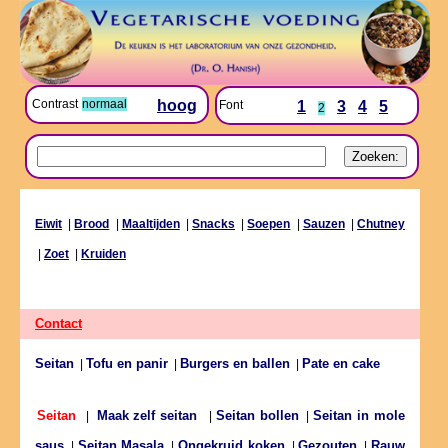
Contrast
normaal
hoog
Font
1
3
4
5
2
Eiwit
|
Brood
|
Maaltijden
|
Snacks
|
Soepen
|
Sauzen
|
Chutney
|
Zoet
|
Kruiden
Contact
Seitan
Tofu en panir
Burgers en ballen
Pate en cake
|
|
|
Seitan bollen
Seitan in mole
Seitan
|
Maak zelf seitan
|
|
saus
Seitan Masala
Ongekruid koken
Gezouten
Rauw
|
|
|
|