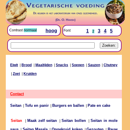
Contrast
normaal
hoog
Font
1
3
4
5
2
Eiwit
|
Brood
|
Maaltijden
|
Snacks
|
Soepen
|
Sauzen
|
Chutney
|
Zoet
|
Kruiden
Contact
Seitan
Tofu en panir
Burgers en ballen
Pate en cake
|
|
|
Maak zelf seitan
Seitan bollen
Seitan in mole
Seitan
|
|
|
saus
Seitan Masala
Ongekruid koken
Gezouten
Rauw
|
|
|
|