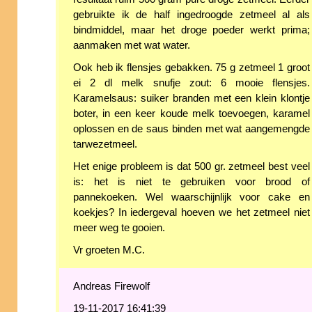
gebruikte ik de half ingedroogde zetmeel al als
bindmiddel, maar het droge poeder werkt prima;
aanmaken met wat water.
Ook heb ik flensjes gebakken. 75 g zetmeel 1 groot
ei 2 dl melk snufje zout: 6 mooie flensjes.
Karamelsaus: suiker branden met een klein klontje
boter, in een keer koude melk toevoegen, karamel
oplossen en de saus binden met wat aangemengde
tarwezetmeel.
Het enige probleem is dat 500 gr. zetmeel best veel
is: het is niet te gebruiken voor brood of
pannekoeken. Wel waarschijnlijk voor cake en
koekjes? In iedergeval hoeven we het zetmeel niet
meer weg te gooien.
Vr groeten M.C.
Andreas Firewolf
19-11-2017 16:41:39