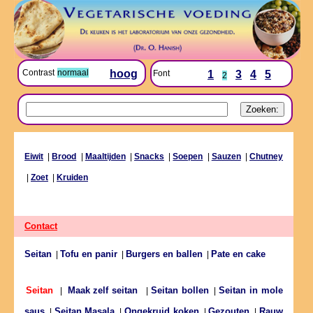
Contrast
normaal
hoog
Font
1
3
4
5
2
Eiwit
|
Brood
|
Maaltijden
|
Snacks
|
Soepen
|
Sauzen
|
Chutney
|
Zoet
|
Kruiden
Contact
Seitan
Tofu en panir
Burgers en ballen
Pate en cake
|
|
|
Seitan bollen
Seitan in mole
Seitan
|
Maak zelf seitan
|
|
saus
Seitan Masala
Ongekruid koken
Gezouten
Rauw
|
|
|
|