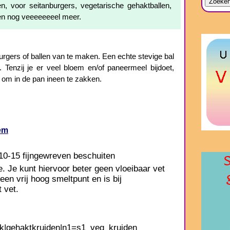
n, voor seitanburgers, vegetarische gehaktballen,
s en nog veeeeeeeel meer.
urgers of ballen van te maken. Een echte stevige bal
r. Tenzij je er veel bloem en/of paneermeel bijdoet,
 om in de pan ineen te zakken.
em
10-15 fijngewreven beschuiten
. Je kunt hiervoor beter geen vloeibaar vet
een vrij hoog smeltpunt en is bij
 vet.
k|gehaktkruiden|n1=s1_veg_kruiden