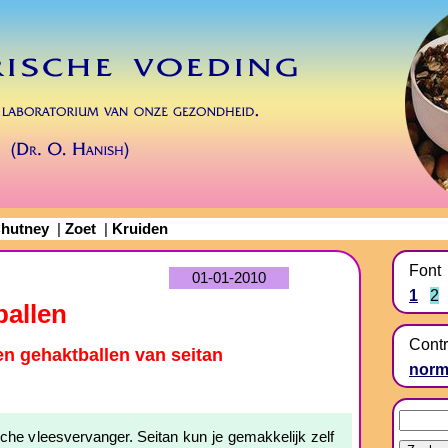
hutney
Zoet
Kruiden
|
|
Font
01-01-2010
1
2
ballen
Contr
n gehaktballen van seitan
norm
che vleesvervanger. Seitan kun je gemakkelijk zelf