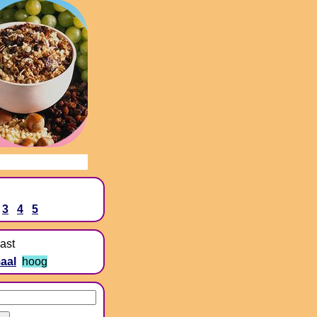
3
4
5
ast
aal
hoog