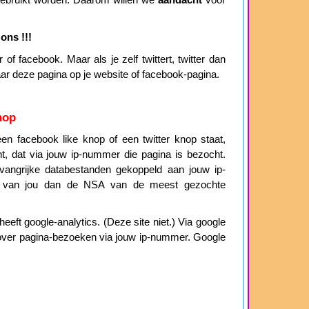
 gebruikt worden. Daarom willen we
aandacht
voor
ons !!!
of facebook. Maar als je zelf twittert, twitter dan
aar deze pagina op je website of facebook-pagina.
nop
n facebook like knop of een twitter knop staat,
cht, dat via jouw ip-nummer die pagina is bezocht.
angrijke databestanden gekoppeld aan jouw ip-
 van jou dan de NSA van de meest gezochte
eeft google-analytics. (Deze site niet.) Via google
ie over pagina-bezoeken via jouw ip-nummer. Google