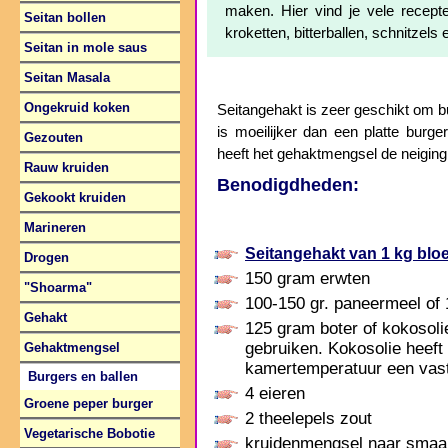
maken. Hier vind je vele recepte
Seitan bollen
kroketten, bitterballen, schnitzel
Seitan in mole saus
Seitan Masala
Ongekruid koken
Seitangehakt is zeer geschikt om b
is moeilijker dan een platte burge
Gezouten
heeft het gehaktmengsel de neiging
Rauw kruiden
Benodigdheden:
Gekookt kruiden
Marineren
Seitangehakt van 1 kg blo
Drogen
150 gram erwten
"Shoarma"
100-150 gr. paneermeel of 
Gehakt
125 gram boter of kokosolie
gebruiken. Kokosolie heeft 
Gehaktmengsel
kamertemperatuur een vast
Burgers en ballen
4 eieren
Groene peper burger
2 theelepels zout
Vegetarische Bobotie
kruidenmengsel naar smaa