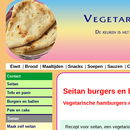
Eiwit
Brood
Maaltijden
Snacks
Soepen
Sauzen
C
|
|
|
|
|
|
Contact
Seitan
Seitan burgers en 
Tofu en panir
Burgers en ballen
Vegetarische hamburgers e
Pate en cake
Seitan
Maak zelf seitan
Recept voor seitan, een vegetaris