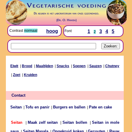
Contrast
normaal
hoog
Font
1
3
4
5
2
Eiwit
|
Brood
|
Maaltijden
|
Snacks
|
Soepen
|
Sauzen
|
Chutney
|
Zoet
|
Kruiden
Contact
Seitan
Tofu en panir
Burgers en ballen
Pate en cake
|
|
|
Maak zelf seitan
Seitan bollen
Seitan in mole
Seitan
|
|
|
saus
Seitan Masala
Ongekruid koken
Gezouten
Rauw
|
|
|
|