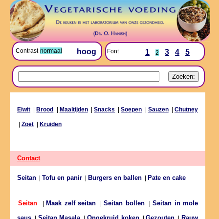
Contrast
normaal
hoog
Font
1
3
4
5
2
Eiwit
|
Brood
|
Maaltijden
|
Snacks
|
Soepen
|
Sauzen
|
Chutney
|
Zoet
|
Kruiden
Contact
Seitan
Tofu en panir
Burgers en ballen
Pate en cake
|
|
|
Maak zelf seitan
Seitan bollen
Seitan in mole
Seitan
|
|
|
saus
Seitan Masala
Ongekruid koken
Gezouten
Rauw
|
|
|
|