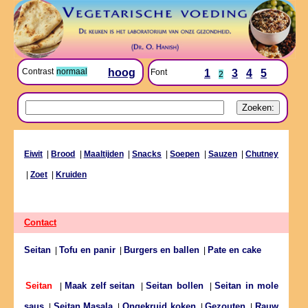
Contrast
normaal
hoog
Font
1
3
4
5
2
Eiwit
|
Brood
|
Maaltijden
|
Snacks
|
Soepen
|
Sauzen
|
Chutney
|
Zoet
|
Kruiden
Contact
Seitan
Tofu en panir
Burgers en ballen
Pate en cake
|
|
|
Maak zelf seitan
Seitan bollen
Seitan in mole
Seitan
|
|
|
saus
Seitan Masala
Ongekruid koken
Gezouten
Rauw
|
|
|
|