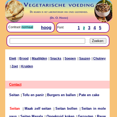
Contrast
normaal
hoog
Font
1
3
4
5
2
Eiwit
|
Brood
|
Maaltijden
|
Snacks
|
Soepen
|
Sauzen
|
Chutney
|
Zoet
|
Kruiden
Contact
Seitan
Tofu en panir
Burgers en ballen
Pate en cake
|
|
|
Maak zelf seitan
Seitan bollen
Seitan in mole
Seitan
|
|
|
saus
Seitan Masala
Ongekruid koken
Gezouten
Rauw
|
|
|
|