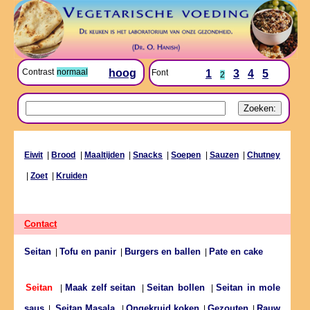
Contrast
normaal
hoog
Font
1
3
4
5
2
Eiwit
|
Brood
|
Maaltijden
|
Snacks
|
Soepen
|
Sauzen
|
Chutney
|
Zoet
|
Kruiden
Contact
Seitan
Tofu en panir
Burgers en ballen
Pate en cake
|
|
|
Maak zelf seitan
Seitan bollen
Seitan in mole
Seitan
|
|
|
saus
Ongekruid koken
Gezouten
Rauw
|
Seitan Masala
|
|
|