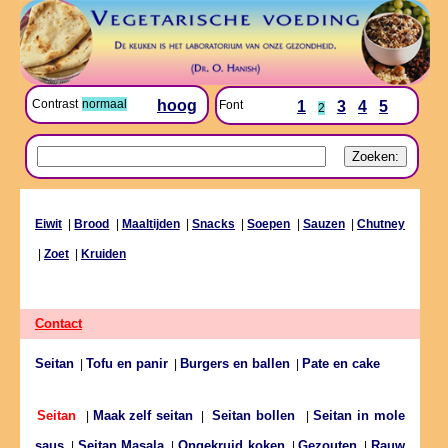
Contrast
normaal
hoog
Font
1
3
4
5
2
Eiwit
|
Brood
|
Maaltijden
|
Snacks
|
Soepen
|
Sauzen
|
Chutney
|
Zoet
|
Kruiden
Contact
Seitan
Tofu en panir
Burgers en ballen
Pate en cake
|
|
|
Maak zelf seitan
Seitan in mole
Seitan
|
|
Seitan bollen
|
saus
Seitan Masala
Ongekruid koken
Gezouten
Rauw
|
|
|
|