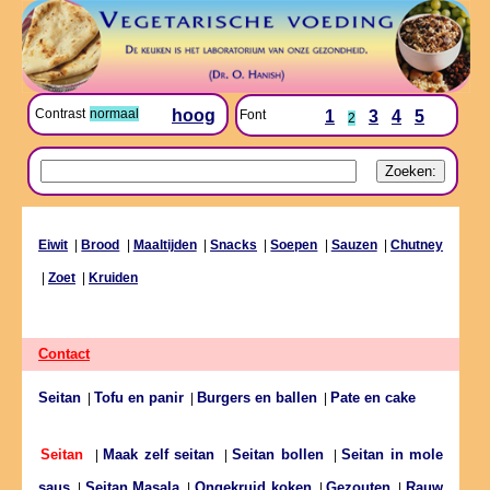
Contrast
normaal
hoog
Font
1
3
4
5
2
Eiwit
|
Brood
|
Maaltijden
|
Snacks
|
Soepen
|
Sauzen
|
Chutney
|
Zoet
|
Kruiden
Contact
Seitan
Tofu en panir
Burgers en ballen
Pate en cake
|
|
|
Maak zelf seitan
Seitan bollen
Seitan in mole
Seitan
|
|
|
saus
Seitan Masala
Ongekruid koken
Gezouten
Rauw
|
|
|
|