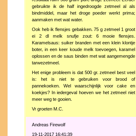
gebruikte ik de half ingedroogde zetmeel al als
bindmiddel, maar het droge poeder werkt prima;
aanmaken met wat water.
Ook heb ik flensjes gebakken. 75 g zetmeel 1 groot
ei 2 dl melk snufje zout: 6 mooie flensjes.
Karamelsaus: suiker branden met een klein klontje
boter, in een keer koude melk toevoegen, karamel
oplossen en de saus binden met wat aangemengde
tarwezetmeel.
Het enige probleem is dat 500 gr. zetmeel best veel
is: het is niet te gebruiken voor brood of
pannekoeken. Wel waarschijnlijk voor cake en
koekjes? In iedergeval hoeven we het zetmeel niet
meer weg te gooien.
Vr groeten M.C.
Andreas Firewolf
19-11-2017 16:41:39