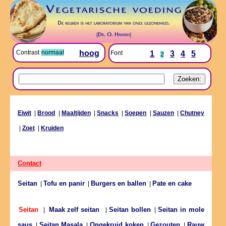
Contrast
normaal
hoog
Font
1
3
4
5
2
Eiwit
|
Brood
|
Maaltijden
|
Snacks
|
Soepen
|
Sauzen
|
Chutney
|
Zoet
|
Kruiden
Contact
Seitan
Tofu en panir
Burgers en ballen
Pate en cake
|
|
|
Seitan bollen
Seitan in mole
Seitan
|
Maak zelf seitan
|
|
saus
Seitan Masala
Ongekruid koken
Gezouten
Rauw
|
|
|
|