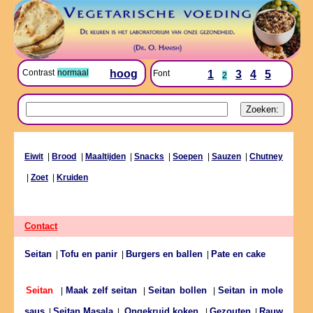
Contrast
normaal
hoog
Font
1
3
4
5
2
Eiwit
|
Brood
|
Maaltijden
|
Snacks
|
Soepen
|
Sauzen
|
Chutney
|
Zoet
|
Kruiden
Contact
Seitan
Tofu en panir
Burgers en ballen
Pate en cake
|
|
|
Maak zelf seitan
Seitan bollen
Seitan in mole
Seitan
|
|
|
saus
Seitan Masala
Gezouten
Rauw
|
|
Ongekruid koken
|
|