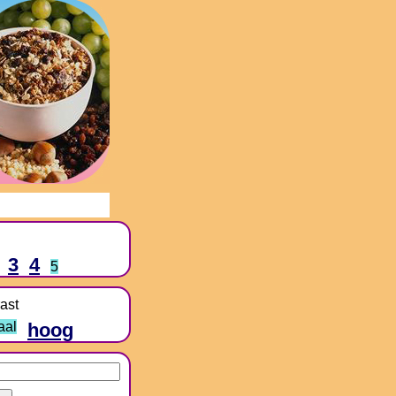
3
4
5
ast
aal
hoog