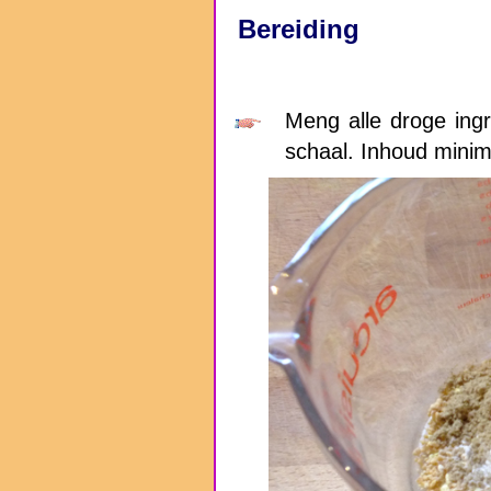
Bereiding
Meng alle droge ing
schaal. Inhoud minima