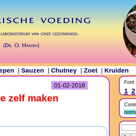
epen
Sauzen
Chutney
Zoet
Kruiden
|
|
|
|
Font
01-02-2018
1
2
te zelf maken
Contr
norm