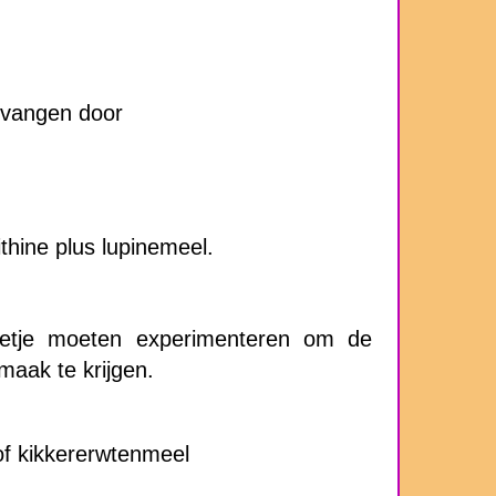
rvangen door
ithine plus lupinemeel.
eetje moeten experimenteren om de
smaak te krijgen.
of kikkererwtenmeel