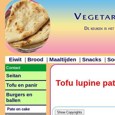
Eiwit
Brood
Maaltijden
Snacks
So
|
|
|
|
Contact
Seitan
Tofu lupine pa
Tofu en panir
Burgers en
ballen
Pate en cake