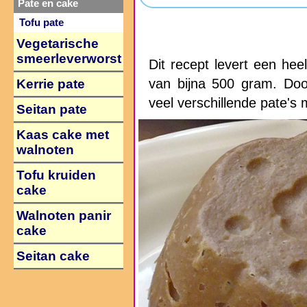
Pate en cake
Tofu pate
Vegetarische
smeerleverworst
Dit recept levert een he
van bijna 500 gram. Doo
Kerrie pate
veel verschillende pate's
Seitan pate
Kaas cake met
walnoten
Tofu kruiden
cake
Walnoten panir
cake
Seitan cake