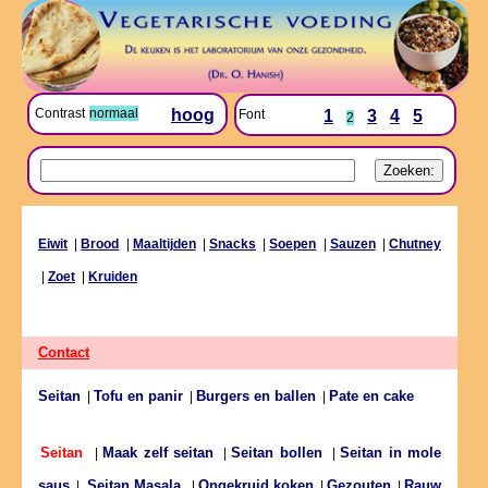
Contrast
normaal
hoog
Font
1
3
4
5
2
Eiwit
|
Brood
|
Maaltijden
|
Snacks
|
Soepen
|
Sauzen
|
Chutney
|
Zoet
|
Kruiden
Contact
Seitan
Tofu en panir
Burgers en ballen
Pate en cake
|
|
|
Maak zelf seitan
Seitan bollen
Seitan in mole
Seitan
|
|
|
saus
Ongekruid koken
Gezouten
Rauw
|
Seitan Masala
|
|
|