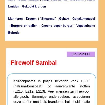
kruiden
Gekookt kruiden
|
Marineren
Drogen
"Shoarma"
Gehakt
Gehaktmengsel
|
|
|
|
Burgers en ballen
Groene peper burger
Vegetarische
|
|
|
Bobotie
12-12-2009
Firewolf Sambal
Kruidenpastas in potjes bevatten vaak E-211
(natrium-benzoaat), of aanverwante stoffen
(E210, E212, E213). Veel mensen zijn hiervoor
allergisch. Sommige onderzoekers associeren
deze stoffen met jeuk, brandende huis, huidirritatie