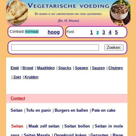
Contrast
normaal
hoog
Font
1
3
4
5
2
Eiwit
|
Brood
|
Maaltijden
|
Snacks
|
Soepen
|
Sauzen
|
Chutney
|
Zoet
|
Kruiden
Contact
Seitan
Tofu en panir
Burgers en ballen
Pate en cake
|
|
|
Maak zelf seitan
Seitan bollen
Seitan in mole
Seitan
|
|
|
saus
Seitan Masala
Ongekruid koken
Gezouten
Rauw
|
|
|
|