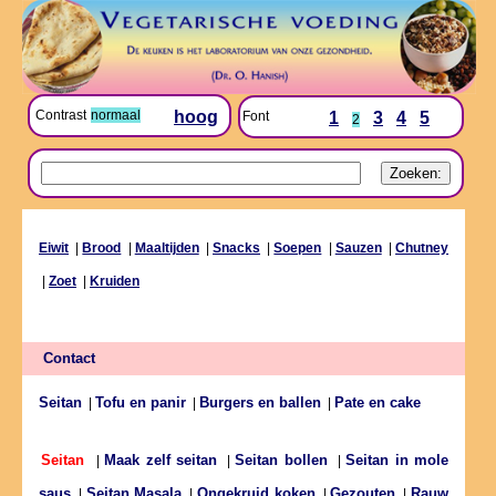
Contrast
normaal
hoog
Font
1
3
4
5
2
Eiwit
|
Brood
|
Maaltijden
|
Snacks
|
Soepen
|
Sauzen
|
Chutney
|
Zoet
|
Kruiden
Contact
Seitan
Tofu en panir
Burgers en ballen
Pate en cake
|
|
|
Maak zelf seitan
Seitan bollen
Seitan in mole
Seitan
|
|
|
saus
Seitan Masala
Ongekruid koken
Gezouten
Rauw
|
|
|
|