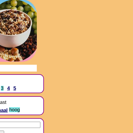
4
5
3
ast
aal
hoog