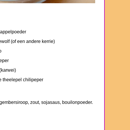
tappelpoeder
rewolf (of een andere kerrie)
o
peper
(karwei)
ve theelepel chilipeper
embersiroop, zout, sojasaus, bouilonpoeder.