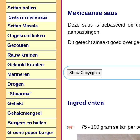
Seitan bollen
Mexicaanse saus
Seitan in mole saus
Deze saus is gebaseerd op d
Seitan Masala
aanpassingen.
Ongekruid koken
Dit gerecht smaakt goed over ged
Gezouten
Rauw kruiden
Gekookt kruiden
Marineren
Drogen
"Shoarma"
Ingredienten
Gehakt
Gehaktmengsel
Burgers en ballen
75 - 100 gram seitan per p
Groene peper burger