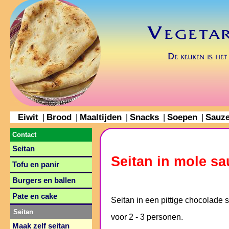
Eiwit
Brood
Maaltijden
Snacks
Soepen
Sauz
|
|
|
|
|
Contact
Seitan
Seitan in mole sa
Tofu en panir
Burgers en ballen
Pate en cake
Seitan in een pittige chocolade 
Seitan
voor 2 - 3 personen.
Maak zelf seitan