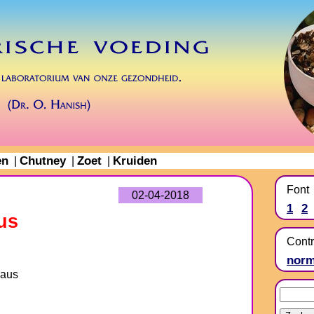
en
Chutney
Zoet
Kruiden
|
|
|
Font
02-04-2018
1
2
us
Contr
norm
saus