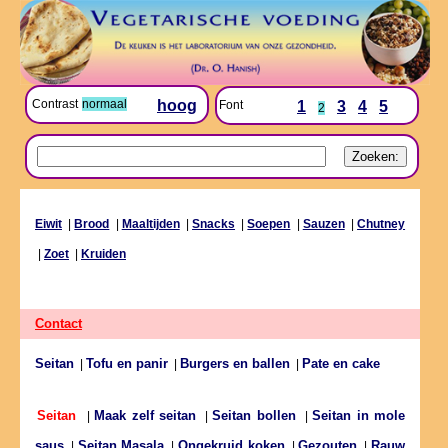
Contrast
normaal
hoog
Font
1
3
4
5
2
Eiwit
|
Brood
|
Maaltijden
|
Snacks
|
Soepen
|
Sauzen
|
Chutney
|
Zoet
|
Kruiden
Contact
Seitan
Tofu en panir
Burgers en ballen
Pate en cake
|
|
|
Maak zelf seitan
Seitan bollen
Seitan in mole
Seitan
|
|
|
saus
Seitan Masala
Ongekruid koken
Gezouten
Rauw
|
|
|
|