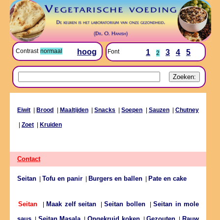
Contrast
normaal
hoog
Font
1
3
4
5
2
Eiwit
|
Brood
|
Maaltijden
|
Snacks
|
Soepen
|
Sauzen
|
Chutney
|
Zoet
|
Kruiden
Contact
Seitan
Tofu en panir
Burgers en ballen
Pate en cake
|
|
|
Maak zelf seitan
Seitan bollen
Seitan in mole
Seitan
|
|
|
saus
Seitan Masala
Ongekruid koken
Gezouten
Rauw
|
|
|
|