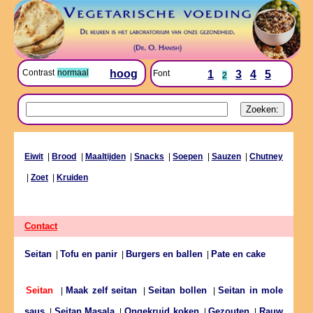
Contrast
normaal
hoog
Font
1
3
4
5
2
Eiwit
|
Brood
|
Maaltijden
|
Snacks
|
Soepen
|
Sauzen
|
Chutney
|
Zoet
|
Kruiden
Contact
Seitan
Tofu en panir
Burgers en ballen
Pate en cake
|
|
|
Maak zelf seitan
Seitan bollen
Seitan in mole
Seitan
|
|
|
saus
Seitan Masala
Ongekruid koken
Gezouten
Rauw
|
|
|
|