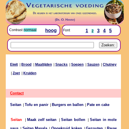
Contrast
normaal
hoog
Font
1
3
4
5
2
Eiwit
|
Brood
|
Maaltijden
|
Snacks
|
Soepen
|
Sauzen
|
Chutney
|
Zoet
|
Kruiden
Contact
Seitan
Tofu en panir
Burgers en ballen
Pate en cake
|
|
|
Maak zelf seitan
Seitan bollen
Seitan in mole
Seitan
|
|
|
saus
Seitan Masala
Ongekruid koken
Gezouten
Rauw
|
|
|
|