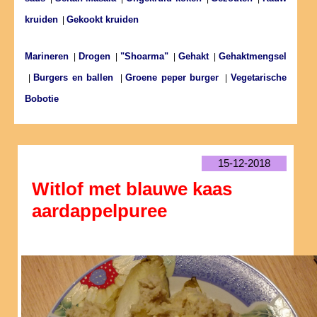
kruiden
Gekookt kruiden
|
Marineren
Drogen
"Shoarma"
Gehakt
Gehaktmengsel
|
|
|
|
Burgers en ballen
Groene peper burger
Vegetarische
|
|
|
Bobotie
15-12-2018
Witlof met blauwe kaas
aardappelpuree