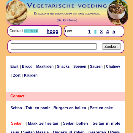
Contrast
normaal
hoog
Font
1
3
4
5
2
Eiwit
|
Brood
|
Maaltijden
|
Snacks
|
Soepen
|
Sauzen
|
Chutney
|
Zoet
|
Kruiden
Contact
Seitan
Tofu en panir
Burgers en ballen
Pate en cake
|
|
|
Maak zelf seitan
Seitan bollen
Seitan in mole
Seitan
|
|
|
saus
Seitan Masala
Ongekruid koken
Gezouten
Rauw
|
|
|
|