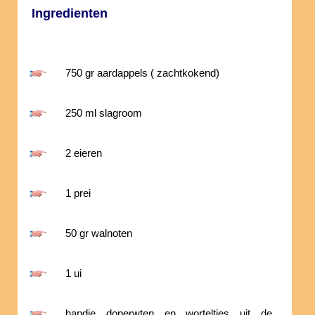
Ingredienten
750 gr aardappels ( zachtkokend)
250 ml slagroom
2 eieren
1 prei
50 gr walnoten
1 ui
handje doperwten en worteltjes uit de