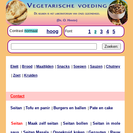
Contrast
normaal
hoog
Font
1
3
4
5
2
Eiwit
|
Brood
|
Maaltijden
|
Snacks
|
Soepen
|
Sauzen
|
Chutney
|
Zoet
|
Kruiden
Contact
Seitan
Tofu en panir
Burgers en ballen
Pate en cake
|
|
|
Maak zelf seitan
Seitan bollen
Seitan in mole
Seitan
|
|
|
saus
Seitan Masala
Ongekruid koken
Gezouten
Rauw
|
|
|
|