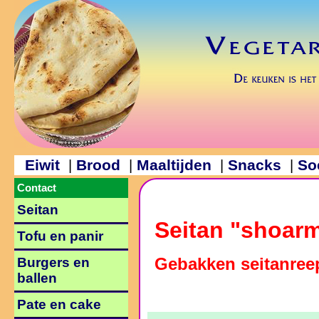
Eiwit
Brood
Maaltijden
Snacks
So
|
|
|
|
Contact
Seitan
Seitan "shoar
Tofu en panir
Gebakken seitanree
Burgers en
ballen
Pate en cake