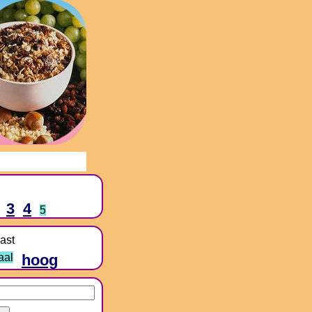
3
4
5
ast
aal
hoog