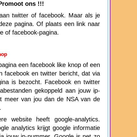
Promoot ons !!!
an twitter of facebook. Maar als je
n deze pagina. Of plaats een link naar
te of facebook-pagina.
nop
agina een facebook like knop of een
en facebook en twitter bericht, dat via
ina is bezocht. Facebook en twitter
abestanden gekoppeld aan jouw ip-
t meer van jou dan de NSA van de
.
e website heeft google-analytics.
gle analytics krijgt google informatie
ia jouw ip-nummer. Google is net zo