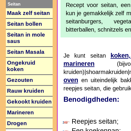
Seitan
Recept voor seitan, een
Maak zelf seitan
kun je gemakkelijk zelf m
seitanburgers, veget
Seitan bollen
bitterballen, schnitzels 
Seitan in mole
saus
Seitan Masala
koken,
Je kunt seitan
Ongekruid
marineren
(bijvoo
koken
kruiden)|shoarmakruiden
oven
Gezouten
en uiteindelijk ba
reepjes seitan, die gebru
Rauw kruiden
Benodigdheden:
Gekookt kruiden
Marineren
Reepjes seitan;
Drogen
Een koekenpan;