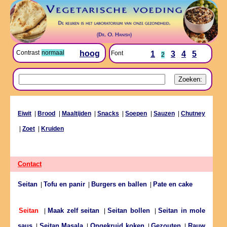
Contrast
normaal
hoog
Font
1
3
4
5
2
Eiwit
|
Brood
|
Maaltijden
|
Snacks
|
Soepen
|
Sauzen
|
Chutney
|
Zoet
|
Kruiden
Contact
Seitan
Tofu en panir
Burgers en ballen
Pate en cake
|
|
|
Maak zelf seitan
Seitan bollen
Seitan in mole
Seitan
|
|
|
saus
Seitan Masala
Ongekruid koken
Gezouten
Rauw
|
|
|
|