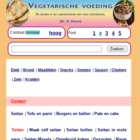
Contrast
normaal
hoog
Font
1
3
4
5
2
Eiwit
|
Brood
|
Maaltijden
|
Snacks
|
Soepen
|
Sauzen
|
Chutney
|
Zoet
|
Kruiden
Contact
Seitan
Tofu en panir
Burgers en ballen
Pate en cake
|
|
|
Maak zelf seitan
Seitan bollen
Seitan in mole
Seitan
|
|
|
saus
Seitan Masala
Ongekruid koken
Gezouten
Rauw
|
|
|
|