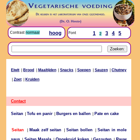
Contrast
normaal
hoog
Font
1
3
4
5
2
Eiwit
|
Brood
|
Maaltijden
|
Snacks
|
Soepen
|
Sauzen
|
Chutney
|
Zoet
|
Kruiden
Contact
Seitan
Tofu en panir
Burgers en ballen
Pate en cake
|
|
|
Maak zelf seitan
Seitan bollen
Seitan in mole
Seitan
|
|
|
saus
Seitan Masala
Ongekruid koken
Gezouten
Rauw
|
|
|
|