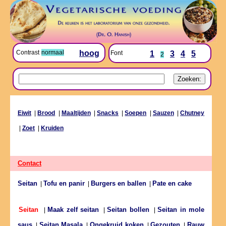
Contrast
normaal
hoog
Font
1
3
4
5
2
Eiwit
|
Brood
|
Maaltijden
|
Snacks
|
Soepen
|
Sauzen
|
Chutney
|
Zoet
|
Kruiden
Contact
Seitan
Tofu en panir
Burgers en ballen
Pate en cake
|
|
|
Maak zelf seitan
Seitan bollen
Seitan in mole
Seitan
|
|
|
saus
Seitan Masala
Ongekruid koken
Gezouten
Rauw
|
|
|
|