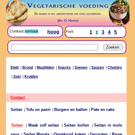
Contrast
normaal
hoog
Font
1
3
4
5
2
Eiwit
|
Brood
|
Maaltijden
|
Snacks
|
Soepen
|
Sauzen
|
Chutney
|
Zoet
|
Kruiden
Contact
Seitan
Tofu en panir
Burgers en ballen
Pate en cake
|
|
|
Maak zelf seitan
Seitan bollen
Seitan in mole
Seitan
|
|
|
saus
Seitan Masala
Ongekruid koken
Gezouten
Rauw
|
|
|
|