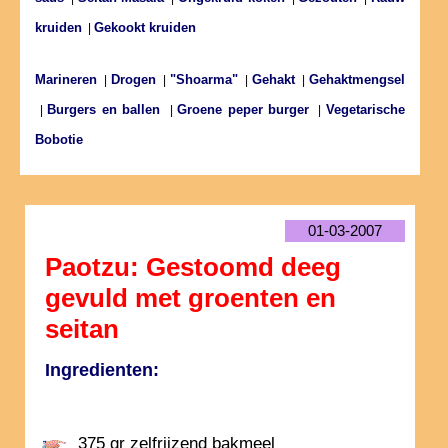
kruiden
Gekookt kruiden
|
Marineren
Drogen
"Shoarma"
Gehakt
Gehaktmengsel
|
|
|
|
Burgers en ballen
Groene peper burger
Vegetarische
|
|
|
Bobotie
01-03-2007
Paotzu: Gestoomd deeg
gevuld met groenten en
seitan
Ingredienten:
375 gr zelfrijzend bakmeel