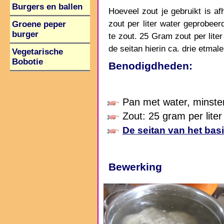
Burgers en ballen
Hoeveel zout je gebruikt is a
zout per liter water geprobee
Groene peper
burger
te zout. 25 Gram zout per liter
de seitan hierin ca. drie etmale
Vegetarische
Bobotie
Benodigdheden:
Pan met water, minstens
Zout: 25 gram per liter
De seitan van het bas
Bewerking