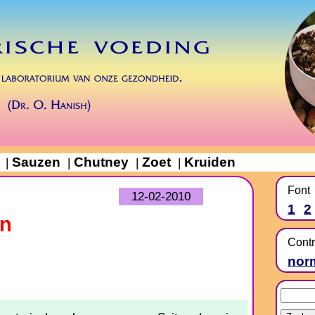
Sauzen
Chutney
Zoet
Kruiden
|
|
|
|
Font
12-02-2010
1
2
en
Contr
nor