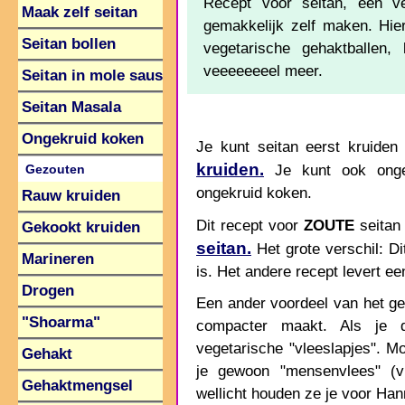
Recept voor seitan, een ve
Maak zelf seitan
gemakkelijk zelf maken. Hier
Seitan bollen
vegetarische gehaktballen, 
veeeeeeeel meer.
Seitan in mole saus
Seitan Masala
Ongekruid koken
Je kunt seitan eerst kruiden
kruiden.
Je kunt ook ongek
Gezouten
ongekruid koken.
Rauw kruiden
Dit recept voor
ZOUTE
seitan 
Gekookt kruiden
seitan.
Het grote verschil: Dit
Marineren
is. Het andere recept levert ee
Drogen
Een ander voordeel van het geb
"Shoarma"
compacter maakt. Als je de
vegetarische "vleeslapjes". M
Gehakt
je gewoon "mensenvlees" (v
Gehaktmengsel
wellicht houden ze je voor Hann