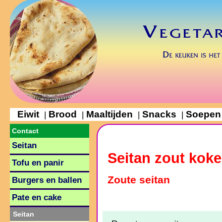
Eiwit
Brood
Maaltijden
Snacks
Soepen
|
|
|
|
Contact
Seitan
Seitan zout kok
Tofu en panir
Zoute seitan
Burgers en ballen
Pate en cake
Seitan