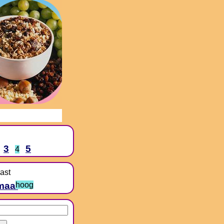
3
5
4
ast
maal
hoog