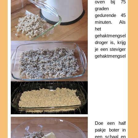
oven bij 75
graden
gedurende 45
minuten. Als
het
gehaktmengsel
droger is, krijg
je een steviger
gehaktmengsel
Doe een half
pakje boter in
een schaal en