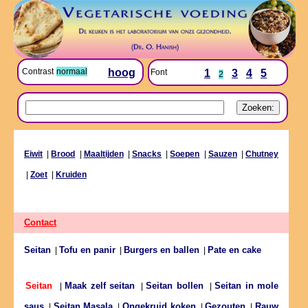
Contrast
normaal
hoog
Font
1
3
4
5
2
Eiwit
|
Brood
|
Maaltijden
|
Snacks
|
Soepen
|
Sauzen
|
Chutney
|
Zoet
|
Kruiden
Contact
Seitan
Tofu en panir
Burgers en ballen
Pate en cake
|
|
|
Maak zelf seitan
Seitan bollen
Seitan in mole
Seitan
|
|
|
saus
Seitan Masala
Ongekruid koken
Gezouten
Rauw
|
|
|
|