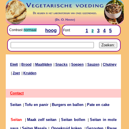
Contrast
normaal
hoog
Font
1
3
4
5
2
Eiwit
|
Brood
|
Maaltijden
|
Snacks
|
Soepen
|
Sauzen
|
Chutney
|
Zoet
|
Kruiden
Contact
Seitan
Tofu en panir
Burgers en ballen
Pate en cake
|
|
|
Maak zelf seitan
Seitan bollen
Seitan in mole
Seitan
|
|
|
saus
Seitan Masala
Gezouten
Rauw
|
|
Ongekruid koken
|
|